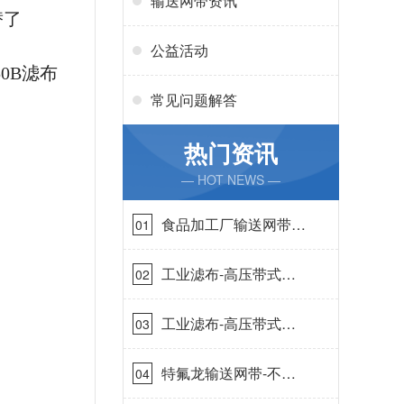
输送网带资讯
替了
公益活动
0B滤布
常见问题解答
热门资讯
— HOT NEWS —
食品加工厂输送网带哪
01
里有-耐温耐磨{丹娜鸶
过滤}
工业滤布-高压带式滤
02
布需要高强耐磨吗{丹
娜鸶过滤}
工业滤布-高压带式滤
03
布一定要高强耐磨{丹
娜鸶过滤}
特氟龙输送网带-不惧
04
高温{丹娜鸶过滤}