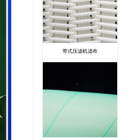
带式压滤机滤布