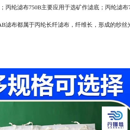
；丙纶滤布750B主要应用于选矿作滤底；丙纶滤布7
750AB滤布都属于丙纶长纤滤布，纤维长，形成的纱