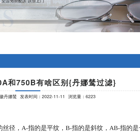
0A和750B有啥区别{丹娜鸶过滤}
徽丹娜鸶
发表时间：2022-11-11
浏览量：6223
的
丝径
，
A-指的是
平纹
，
B-指的是
斜纹
，
AB-指的