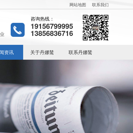
网站地图
联系我们
咨询热线：
19156799995
13856836716
业
闻资讯
关于丹娜鸶
联系丹娜鸶