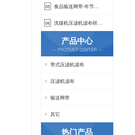
食品输送网带-年节省
05
成本75万{丹娜鸶过滤}
洗煤机压滤机滤布研发
06
生产-按需定制{丹娜鸶
过滤}
产品中心
— PRODUCT CENTER —
带式压滤机滤布
压滤机滤布
输送网带
其它
热门产品