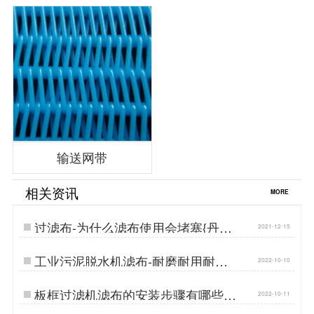
输送网带
相关资讯
MORE
过滤布-为什么滤布使用会堵塞{丹娜
2021-12-15
鸶过滤}…
工业污泥脱水机滤布-耐磨耐用耐酸
2022-10-10
碱…
板框过滤机滤布的安装步骤有哪些-
2022-10-11
源厂安装指导…