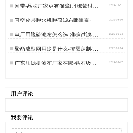
网带-品牌厂家更有保障{丹娜鸶过滤}
2021-12-31
…
真空皮带脱水机脱硫滤布哪里有-准
2022-05-30
确截硫{丹娜鸶过滤}…
电厂用脱硫滤布怎么选-准确过滤{丹
2022-06-04
娜鸶过滤}…
聚酯成型网用途是什么-按需定制{丹
2022-06-14
娜鸶过滤}…
广东压滤机滤布厂家在哪-钻石级耐
2022-05-17
磨{丹娜鸶过滤}…
用户评论
我要评论