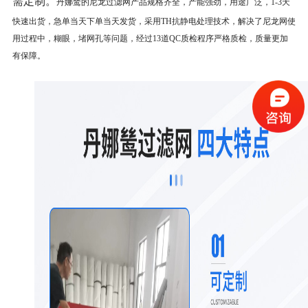
需定制。
丹娜鸶的尼龙过滤网产品规格齐全，产能强劲，用途广泛，1-
3
天
快速出货，急单当天下单当天发货，采用T
H
抗静电处理技术，解决了尼龙网使
用过程中，糊眼，堵网孔等问题，经过1
3
道Q
C
质检程序严格质检，质量更加
有保障。