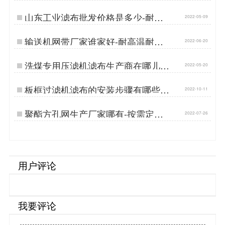
命长[丹娜鸶]…
山东工业滤布批发价格是多少-耐酸
2022-05-09
碱更重要{丹娜鸶过滤}…
输送机网带厂家谁家好-耐高温耐磨
2022-06-20
损{丹娜鸶过滤}…
洗煤专用压滤机滤布生产商在哪儿-
2022-05-20
按需定制{丹娜鸶过滤}…
板框过滤机滤布的安装步骤有哪些-
2022-10-11
源厂安装指导…
聚酯方孔网生产厂家哪有-按需定制
2022-07-26
经久耐用[丹娜鸶]…
用户评论
我要评论