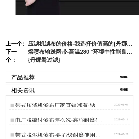
上一个:
压滤机滤布的价格-我选择价值高的{丹娜鸶
下一
过滤}
熔喷布输送网带-高温280 °环境中性能良好
个：
{丹娜鸶过滤}
产品推荐
MORE
相关资讯
MORE
带式压滤机滤布厂家直销哪有-钻石
2022-06-01
级耐磨损{丹娜鸶过滤}…
​电厂脱硫过滤布怎么选-高强耐磨{丹
2022-05-11
娜鸶过滤}…
带式脱泥机滤布-钻石级耐磨使用寿
2022-08-26