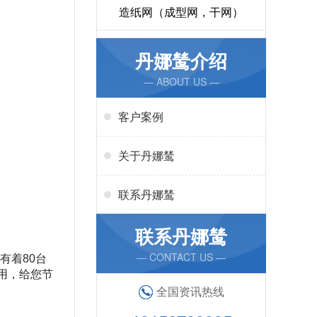
造纸网（成型网，干网）
丹娜鸶介绍
— ABOUT US —
客户案例
关于丹娜鸶
联系丹娜鸶
联系丹娜鸶
— CONTACT US —
有着
80
台
用，给您节
全国资讯热线