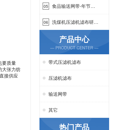
食品输送网带-年节省
05
成本75万{丹娜鸶过滤}
洗煤机压滤机滤布研发
06
生产-按需定制{丹娜鸶
过滤}
产品中心
— PRODUCT CENTER —
带式压滤机滤布
也要质量
的大张力纺
直接供应
压滤机滤布
输送网带
其它
热门产品