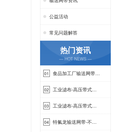
输送网带资讯
公益活动
常见问题解答
热门资讯
— HOT NEWS —
食品加工厂输送网带哪
01
里有-耐温耐磨{丹娜鸶
过滤}
工业滤布-高压带式滤
02
布需要高强耐磨吗{丹
娜鸶过滤}
工业滤布-高压带式滤
03
布一定要高强耐磨{丹
娜鸶过滤}
特氟龙输送网带-不惧
04
高温{丹娜鸶过滤}