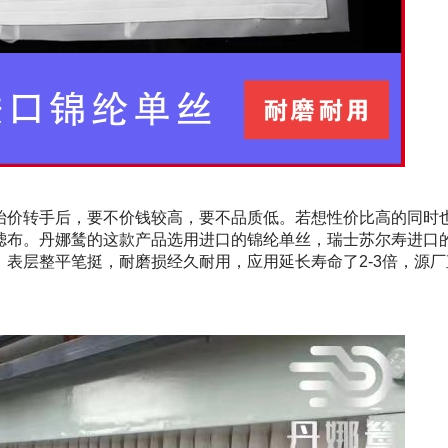
抬价转手后，要不价钱较高，要不品质低。若想性价比高的同时
滤布。丹娜鸶的这款产品选用进口的锦纶单丝，瑞士苏尔寿进口
，表层整平笔挺，耐磨损经久耐用，应用延长寿命了
2-3
倍，源厂
。