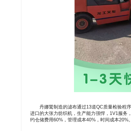
丹娜鸶制造的滤布通过
13
道
QC
质量检验程
进口的大张力纺织机，生产能力强悍，
1V1
服务
约仓储费用
60%
，管理成本
40%
，时间成本
20%