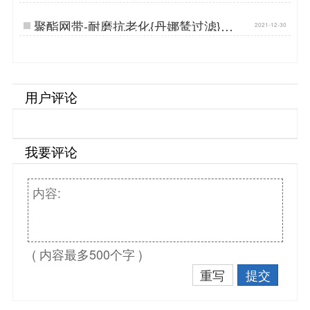
来看看 {丹娜鸶过滤}…
聚酯网带-耐磨抗老化{丹娜鸶过滤}…
2021-12-30
用户评论
我要评论
( 内容最多500个字 )
重写
提交