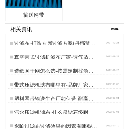
输送网带
相关资讯
MORE
过滤布-打造专属过滤方案{丹娜鸶过
2021-12-21
滤}…
真空带式过滤机滤布厂家-透气适中
2022-08-29
准确过滤[丹娜鸶]…
造纸网干网怎么选-按需定制找源头
2022-06-28
厂家[丹娜鸶]…
带式压滤机滤布哪里有-品牌厂家性
2022-01-06
价比高{丹娜鸶过滤}…
塑料网带输送生产厂如何选-耐高温
2022-06-01
耐磨损{丹娜鸶过滤}…
污水压滤机滤布-什么是钻石级耐磨
2022-07-05
[丹娜鸶]…
影响过滤布过滤效果的因素有哪些-
2022-11-10