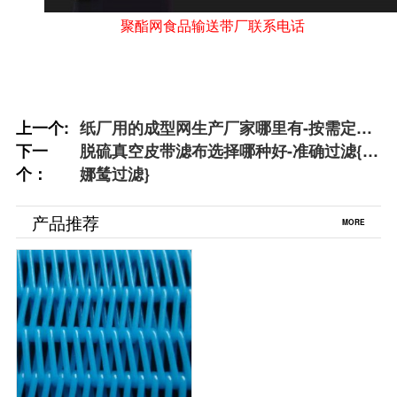
聚酯网食品输送带厂联系电话
上一个:
纸厂用的成型网生产厂家哪里有-按需定制
下一
{丹娜鸶过滤}
脱硫真空皮带滤布选择哪种好-准确过滤{丹
个：
娜鸶过滤}
产品推荐
MORE