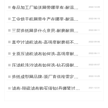
食品加工厂输送网带哪里有-耐温耐
2022-12-09
磨{丹娜鸶过滤}…
工业烘干机网带生产在哪里-耐温耐
2022-06-15
磨损{丹娜鸶过滤}…
三层造纸网是什么意思-耐磨耐用成
2022-08-11
型质量好[丹娜鸶]…
真空过滤机滤布-高强度耐磨损不易
2022-09-06
跑偏[丹娜鸶]…
太原压滤机滤布如何选-高强度耐磨
2022-06-11
损{丹娜鸶过滤}…
压滤机洗沙滤布如何选-钻石级耐磨
2022-05-07
{丹娜鸶过滤}…
造纸成型网品牌-源厂直供按需定制
2022-10-25
性价比高…
滤布-脱硫滤布购买须知{丹娜鸶过滤}
2021-12-31
…