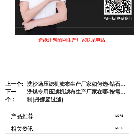
造纸用聚酯网生产厂家联系电话
上一个:
洗沙场压滤机滤布生产厂家如何选-钻石级
下一
耐磨损{丹娜鸶过滤}
洗煤专用压滤机滤布生产厂家在哪-按需定
个：
制{丹娜鸶过滤}
产品推荐
MORE
相关资讯
MORE