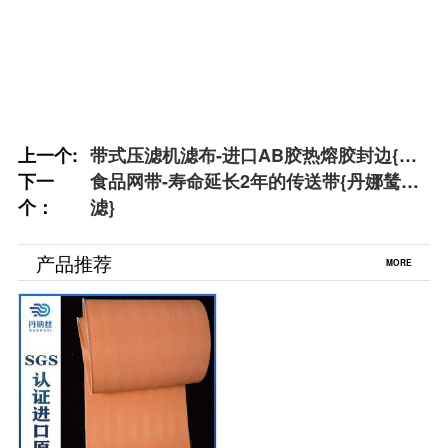
上一个:
带式压滤机滤布-进口AB胶热熔胶封边{丹
下一
娜鸶过滤}
食品网带-寿命延长2年的传送带{丹娜鸶过
个：
滤}
产品推荐
MORE