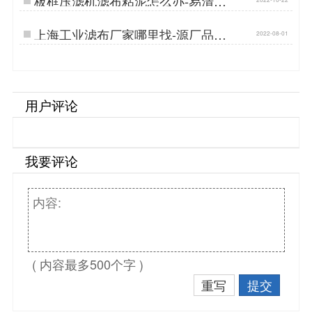
板框压滤机滤布粘泥怎么办-易清洗
易脱饼…
上海工业滤布厂家哪里找-源厂品质
2022-08-01
耐酸碱[丹娜鸶]…
用户评论
我要评论
( 内容最多500个字 )
重写
提交