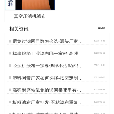
真空压滤机滤布
相关资讯
MORE
尼龙过滤网目数怎么选-源头厂家按
2022-11-16
需定制{丹娜鸶过滤}…
福建锦纶工业滤布哪一家好-高强度
2022-06-06
耐磨损{丹娜鸶过滤}…
脱泥机滤布一定要选择不沾泥的{丹
2022-11-11
娜鸶过滤}…
塑料网带厂家如何选择-按需定制更
2022-07-30
耐用[丹娜鸶]…
高强耐磨特氟龙输送网带哪里有-厂
2022-03-15
家批发{丹娜鸶过滤}…
板框滤布厂家批发-不粘滤布重复使
2022-02-09
用{丹娜鸶过滤}…
2022-10-22